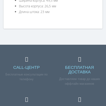
Ширина корпуса: 49,5 мм
Высота корпуса: 26,5 мм
Длина штока: 23 мм
Справка для покупателей
Если вы хотите купить «Переключатель режимов
духовки EGO 46.23866.834 (4-поз., шток-23мм) зам.
502006600, 502018900, 651067», но у вас возникли
сложности соформлением заказа, обращайтесь к
нашим менеджерам по номеру телефона +7 (960) 579-
09-09.
CALL-ЦЕНТР
БЕСПЛАТНАЯ
ДОСТАВКА
Бесплатные консультации по
Доставляем товар до наших
телефону
оффлайн магазинов