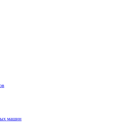
ов
ьных машин