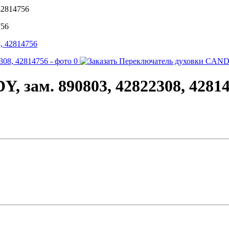
42814756
756
 зам. 890803, 42822308, 4281