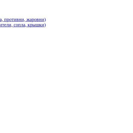
а, противни, жаровни)
ители, сопла, крышки)