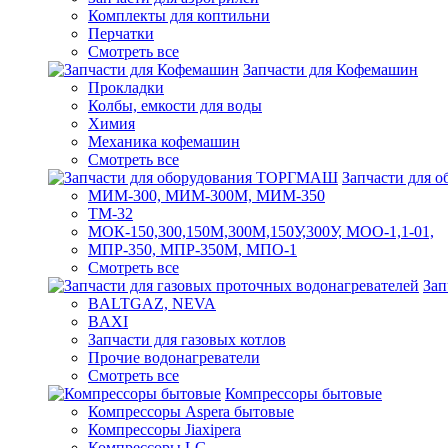
Комплекты для коптильни
Перчатки
Смотреть все
Запчасти для Кофемашин
Прокладки
Колбы, емкости для воды
Химия
Механика кофемашин
Смотреть все
Запчасти для
МИМ-300, МИМ-300М, МИМ-350
ТМ-32
МОК-150,300,150М,300М,150У,300У, МОО-1,1-01,
МПР-350, МПР-350М, МПО-1
Смотреть все
Зап
BALTGAZ, NEVA
BAXI
Запчасти для газовых котлов
Прочие водонагреватели
Смотреть все
Компрессоры бытовые
Компрессоры Aspera бытовые
Компрессоры Jiaxipera
Компрессоры LG