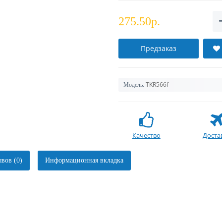
275.50р.
Предзаказ
TKR566f
Модель:
Качество
Доста
вов (0)
Информационная вкладка