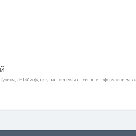
ей
 (улитка, d=140мм)», но у вас возникли сложности соформлением з