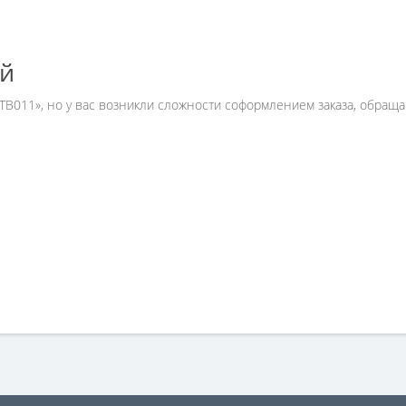
ей
 TB011», но у вас возникли сложности соформлением заказа, обра