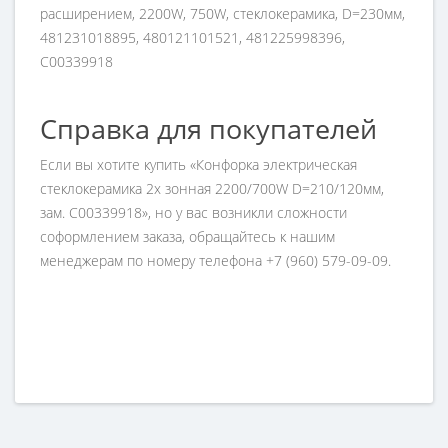
расширением, 2200W, 750W, стеклокерамика, D=230мм,
481231018895, 480121101521, 481225998396,
C00339918
Справка для покупателей
Если вы хотите купить «Конфорка электрическая
стеклокерамика 2х зонная 2200/700W D=210/120мм,
зам. C00339918», но у вас возникли сложности
соформлением заказа, обращайтесь к нашим
менеджерам по номеру телефона +7 (960) 579-09-09.