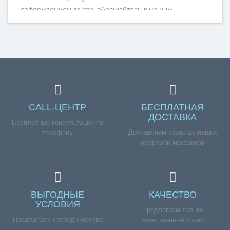
соформлением заказа, обращайтесь к нашим
менеджерам по номеру телефона +7 (960) 579-09-09.
CALL-ЦЕНТР
БЕСПЛАТНАЯ
ДОСТАВКА
Бесплатные консультации по
Доставляем товар до наших
телефону
оффлайн магазинов
ВЫГОДНЫЕ
КАЧЕСТВО
УСЛОВИЯ
Предлагаем только
Предлагаем сотрудничество
качественный товар