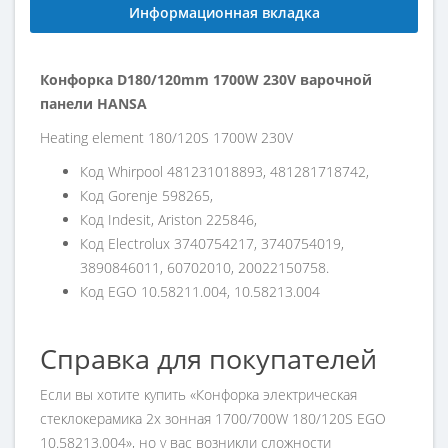
Информационная вкладка
Конфорка D180/120mm 1700W 230V варочной
панели HANSA
Heating element 180/120S 1700W 230V
Код Whirpool 481231018893, 481281718742,
Код Gorenje 598265,
Код Indesit, Ariston 225846,
Код Electrolux 3740754217, 3740754019,
3890846011, 60702010, 20022150758.
Код EGO 10.58211.004, 10.58213.004
Справка для покупателей
Если вы хотите купить «Конфорка электрическая
стеклокерамика 2х зонная 1700/700W 180/120S EGO
10.58213.004», но у вас возникли сложности