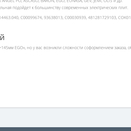
ANGEL PO, ASCASO, BARON, EGO, EUNASA, GEV, JEMI, OLIS и др.
альная подойдет к большинству современных электрических плит.
4463.040, C00099674, 93638013, C00030939, 481281729103, COK0
ей
=145мм EGO», но у вас возникли сложности соформлением заказа,