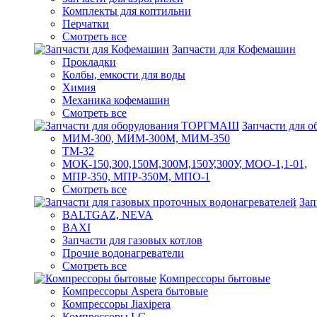
Комплекты для коптильни
Перчатки
Смотреть все
Запчасти для Кофемашин
Прокладки
Колбы, емкости для воды
Химия
Механика кофемашин
Смотреть все
Запчасти для
МИМ-300, МИМ-300М, МИМ-350
ТМ-32
МОК-150,300,150М,300М,150У,300У, МОО-1,1-01,
МПР-350, МПР-350М, МПО-1
Смотреть все
Зап
BALTGAZ, NEVA
BAXI
Запчасти для газовых котлов
Прочие водонагреватели
Смотреть все
Компрессоры бытовые
Компрессоры Aspera бытовые
Компрессоры Jiaxipera
Компрессоры LG