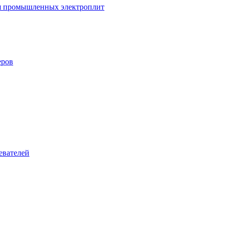
ля промышленных электроплит
еров
евателей