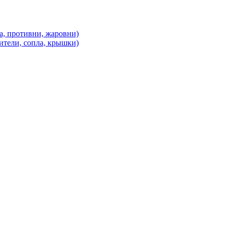
а, противни, жаровни)
ители, сопла, крышки)