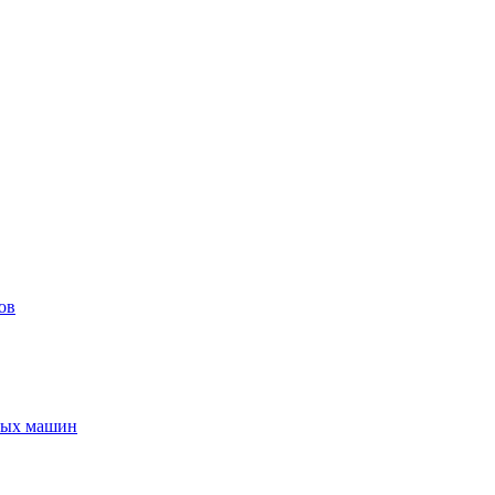
ов
ьных машин