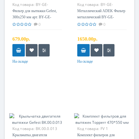
Код товара:
BY-GE-
Код товара:
BY-GE-
250300-9R-5
3504659R-5
Фильтр для вытяжки Gefest,
Металлический ADEK Фильтр
300х250 мм арт. BY-GE-
металлический BY-GE-
250300-9R-5
350*465*9R-5
0
0
679.00р.
1650.00р.
На складе
На складе
Код товара:
ВК.00.0.013
Код товара:
FV 1
Крыльчатка двигателя
Комплект фильтров для