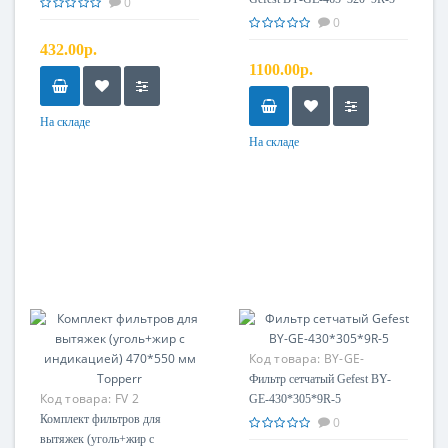
0
0
432.00р.
1100.00р.
На складе
На складе
Код товара:
BY-GE-
4303059R-5
Фильтр сетчатый Gefest BY-
Код товара:
FV 2
GE-430*305*9R-5
Комплект фильтров для
0
вытяжек (уголь+жир с