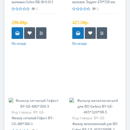
вытяжки Gefest ВК.00.0.013
вытяжек Topperr 470*550 мм
0
0
290.00р.
427.50р.
На складе
На складе
Код товара:
BY-GE-
480300-3
Код товара:
BY-GE-
Фильтр сетчатый Гефест BY-
4653209R-5
GE-480*300-3
Фильтр металлический для ВО
Gefest BY-GE-465*320*9R-5