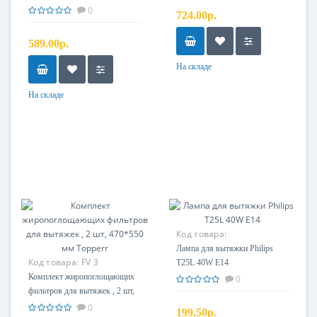
индикацией) 470*550 мм
0
724.00р.
Topperr
589.00р.
На складе
На складе
Код товара:
Лампа для вытяжки Philips
Код товара:
FV 3
T25L 40W E14
Комплект жиропоглощающих
0
фильтров для вытяжек , 2 шт,
470*550 мм Topperr
0
199.50р.