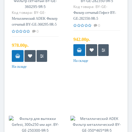
Код товара:
BY-GE-
Код товара:
BY-GE-
282350-9R-5
Фильтр сетчатый Гефест BY-
360295-9R-5
Металлический ADEK Фильтр
GE-282350-9R-5
сетчатый BY-GE-360295-9R-5
0
0
942.00р.
978.00р.
На складе
На складе