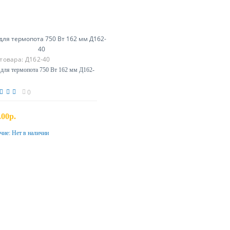
 товара:
Д162-40
для термопота 750 Вт 162 мм Д162-
0
.00р.
чие:
Нет в наличии
Предзаказ