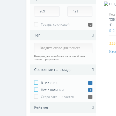
Код
ТЭН 
Товары со скидкой
0
40
Тег
333
Нали
Введите два или более слов для более
точного результата
Состояние на складе
В наличии
3
Нет в наличии
1
Скоро заканчивается
0
Рейтинг