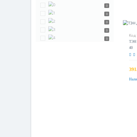
0
0
0
0
Код
0
ТЭН 
40
391
Нали