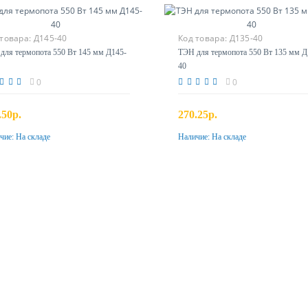
 товара:
Д145-40
Код товара:
Д135-40
для термопота 550 Вт 145 мм Д145-
ТЭН для термопота 550 Вт 135 мм Д
40
0
0
.50р.
270.25р.
чие:
На складе
Наличие:
На складе
Купить
Купить