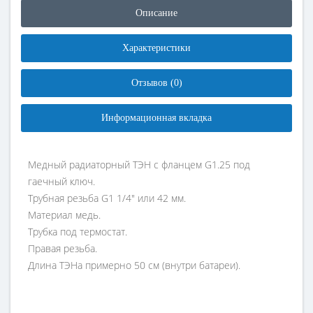
Описание
Характеристики
Отзывов (0)
Информационная вкладка
Медный радиаторный ТЭН с фланцем G1.25 под
гаечный ключ.
Трубная резьба G1 1/4" или 42 мм.
Материал медь.
Трубка под термостат.
Правая резьба.
Длина ТЭНа примерно 50 см (внутри батареи).