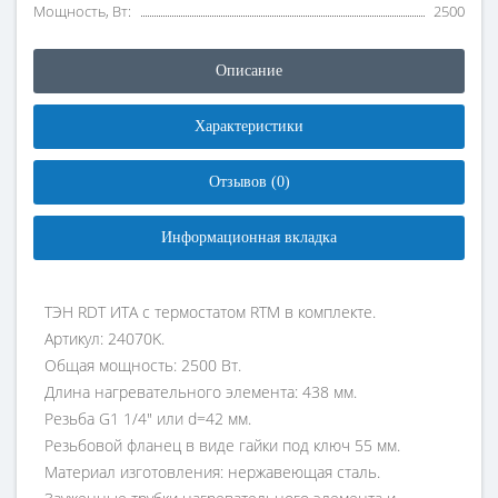
Мощность, Вт:
2500
Описание
Характеристики
Отзывов (0)
Информационная вкладка
ТЭН RDT ИТА с термостатом RTM в комплекте.
Артикул: 24070K.
Общая мощность: 2500 Вт.
Длина нагревательного элемента: 438 мм.
Резьба G1 1/4" или d=42 мм.
Резьбовой фланец в виде гайки под ключ 55 мм.
Материал изготовления: нержавеющая сталь.