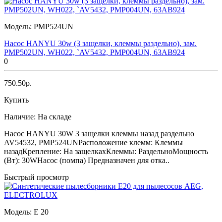
Модель:
PMP524UN
Насос HANYU 30w (3 защелки, клеммы раздельно), зам.
PMP502UN, WH022, `AV5432, PMP004UN, 63AB924
0
750.50р.
Купить
Наличие:
На складе
Насос HANYU 30W 3 защелки клеммы назад раздельно
AV54532, PMP524UNРасположение клемм: Клеммы
назадКрепление: На защелкахКлеммы: РаздельноМощность
(Вт): 30WНасос (помпа) Предназначен для отка..
Быстрый просмотр
Модель:
E 20