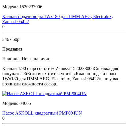
Модель:
1520233006
Клапан подачи воды 1Wх180 для ПММ AEG, Electrolux,
Zanussi 05422
0
3467.50р.
Предзаказ
Наличие:
Нет в наличии
Клапан 1/90 с прссостатом Zanussi 1520233006Справка для
покупателейЕсли вы хотите купить «Клапан подачи воды
1Wх180 для ПММ AEG, Electrolux, Zanussi 05422», но у вас
возникли сложности софор..
Модель:
04665
Насос ASKOLL квадратный PMP004UN
0