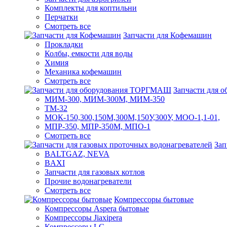
Комплекты для коптильни
Перчатки
Смотреть все
Запчасти для Кофемашин
Прокладки
Колбы, емкости для воды
Химия
Механика кофемашин
Смотреть все
Запчасти для
МИМ-300, МИМ-300М, МИМ-350
ТМ-32
МОК-150,300,150М,300М,150У,300У, МОО-1,1-01,
МПР-350, МПР-350М, МПО-1
Смотреть все
Зап
BALTGAZ, NEVA
BAXI
Запчасти для газовых котлов
Прочие водонагреватели
Смотреть все
Компрессоры бытовые
Компрессоры Aspera бытовые
Компрессоры Jiaxipera
Компрессоры LG