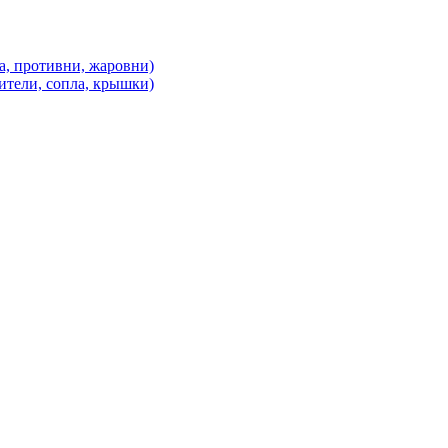
а, противни, жаровни)
ители, сопла, крышки)