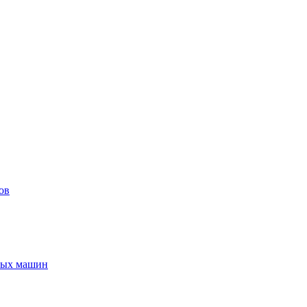
ов
ьных машин