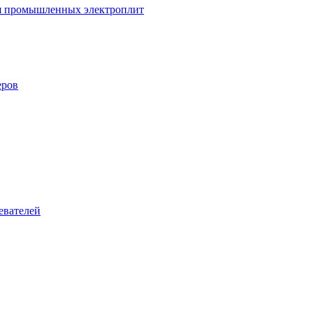
ля промышленных электроплит
еров
евателей