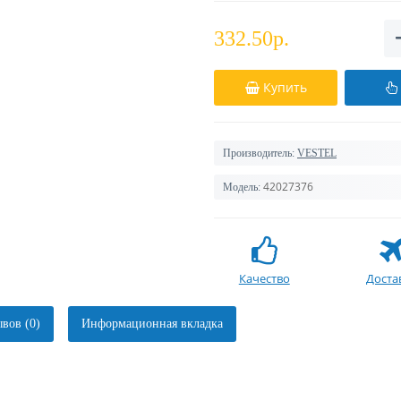
332.50р.
Купить
Производитель:
VESTEL
42027376
Модель:
Качество
Доста
вов (0)
Информационная вкладка