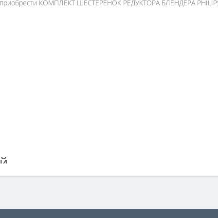
те приобрести КОМПЛЕКТ ШЕСТЕРЁНОК РЕДУКТОРА БЛЕНДЕРА PHILIP
ей
ндера PHILIPS (боковая)», но у вас возникли сложности соформлен