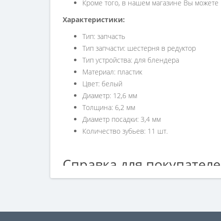
Кроме того, в нашем магазине Вы може
Характеристики:
Тип: запчасть
Тип запчасти: шестерня в редуктор
Тип устройства: для блендера
Материал: пластик
Цвет: белый
Диаметр: 12,6 мм
Толщина: 6,2 мм
Диаметр посадки: 3,4 мм
Количество зубьев: 11 шт.
Справка для покупател
Если вы хотите купить «Шестерня редуктора бле
номеру телефона +7 (960) 579-09-09.