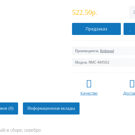
522.50р.
Предзаказ
Производитель:
Redmond
RMC-M4502
Модель:
Качество
Доста
вов (0)
Информационная вкладка
й) в сборе, серебро