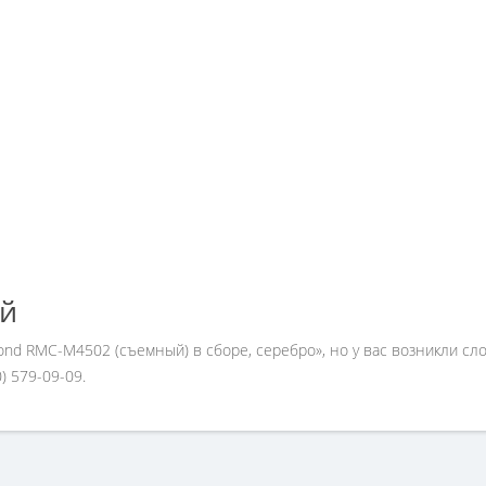
ей
ond RMC-M4502 (съемный) в сборе, серебро», но у вас возникли сл
 579-09-09.